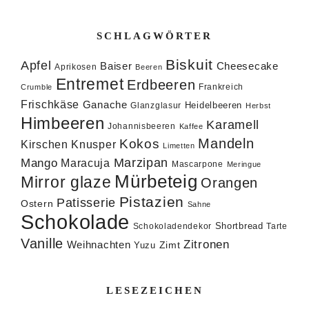
SCHLAGWÖRTER
Biskuit
Apfel
Baiser
Cheesecake
Aprikosen
Beeren
Entremet
Erdbeeren
Frankreich
Crumble
Frischkäse
Ganache
Heidelbeeren
Glanzglasur
Herbst
Himbeeren
Karamell
Johannisbeeren
Kaffee
Mandeln
Kokos
Knusper
Kirschen
Limetten
Marzipan
Mango
Maracuja
Mascarpone
Meringue
Mürbeteig
Mirror glaze
Orangen
Pistazien
Patisserie
Ostern
Sahne
Schokolade
Shortbread
Schokoladendekor
Tarte
Vanille
Zitronen
Weihnachten
Zimt
Yuzu
LESEZEICHEN