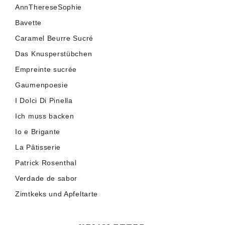
AnnThereseSophie
Bavette
Caramel Beurre Sucré
Das Knusperstübchen
Empreinte sucrée
Gaumenpoesie
I Dolci Di Pinella
Ich muss backen
Io e Brigante
La Pâtisserie
Patrick Rosenthal
Verdade de sabor
Zimtkeks und Apfeltarte