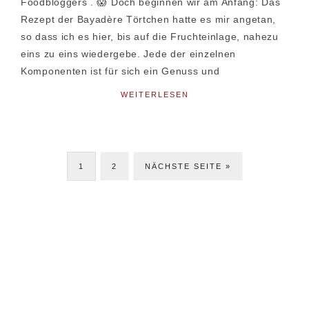
Foodbloggers . 😱 Doch beginnen wir am Anfang: Das
Rezept der Bayadère Törtchen hatte es mir angetan,
so dass ich es hier, bis auf die Fruchteinlage, nahezu
eins zu eins wiedergebe. Jede der einzelnen
Komponenten ist für sich ein Genuss und
WEITERLESEN
SEITE
SEITE
JETZT
1
2
NÄCHSTE SEITE »
Seitenspalte