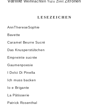
Vanille
Zitronen
Weihnachten
Zimt
Yuzu
LESEZEICHEN
AnnThereseSophie
Bavette
Caramel Beurre Sucré
Das Knusperstübchen
Empreinte sucrée
Gaumenpoesie
I Dolci Di Pinella
Ich muss backen
Io e Brigante
La Pâtisserie
Patrick Rosenthal