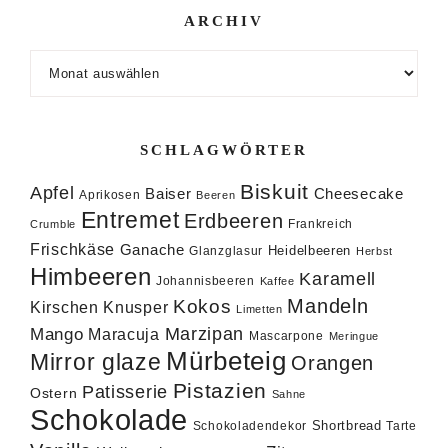
ARCHIV
Archiv
SCHLAGWÖRTER
Biskuit
Apfel
Baiser
Cheesecake
Aprikosen
Beeren
Entremet
Erdbeeren
Frankreich
Crumble
Frischkäse
Ganache
Heidelbeeren
Glanzglasur
Herbst
Himbeeren
Karamell
Johannisbeeren
Kaffee
Mandeln
Kokos
Knusper
Kirschen
Limetten
Marzipan
Mango
Maracuja
Mascarpone
Meringue
Mürbeteig
Mirror glaze
Orangen
Pistazien
Patisserie
Ostern
Sahne
Schokolade
Shortbread
Schokoladendekor
Tarte