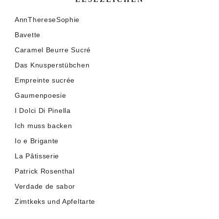
AnnThereseSophie
Bavette
Caramel Beurre Sucré
Das Knusperstübchen
Empreinte sucrée
Gaumenpoesie
I Dolci Di Pinella
Ich muss backen
Io e Brigante
La Pâtisserie
Patrick Rosenthal
Verdade de sabor
Zimtkeks und Apfeltarte