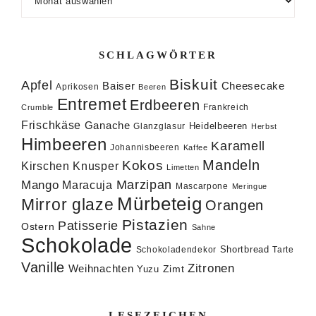
SCHLAGWÖRTER
Biskuit
Apfel
Baiser
Cheesecake
Aprikosen
Beeren
Entremet
Erdbeeren
Frankreich
Crumble
Frischkäse
Ganache
Heidelbeeren
Glanzglasur
Herbst
Himbeeren
Karamell
Johannisbeeren
Kaffee
Mandeln
Kokos
Knusper
Kirschen
Limetten
Marzipan
Mango
Maracuja
Mascarpone
Meringue
Mürbeteig
Mirror glaze
Orangen
Pistazien
Patisserie
Ostern
Sahne
Schokolade
Shortbread
Schokoladendekor
Tarte
Vanille
Zitronen
Weihnachten
Zimt
Yuzu
LESEZEICHEN