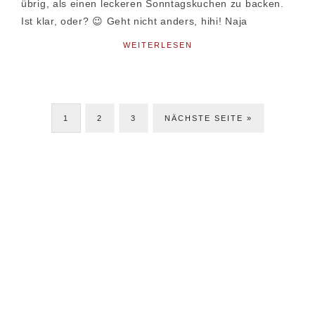
übrig, als einen leckeren Sonntagskuchen zu backen.
Ist klar, oder? 😉 Geht nicht anders, hihi! Naja
WEITERLESEN
SEITE
SEITE
SEITE
JETZT
1
2
3
NÄCHSTE SEITE »
Seitenspalte