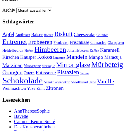
Archiv
Schlagwörter
Biskuit
Apfel
Baiser
Cheesecake
Aprikosen
Beeren
Crumble
Entremet
Erdbeeren
Frischkäse
Ganache
Frankreich
Glanzglasur
Himbeeren
Karamell
Heidelbeeren
Herbst
Johannisbeeren
Kaffee
Mandeln
Kokos
Mango
Kirschen
Knusper
Maracuja
Limetten
Mürbeteig
Mirror glaze
Marzipan
Mascarpone
Meringue
Orangen
Pistazien
Patisserie
Ostern
Sahne
Schokolade
Vanille
Shortbread
Schokoladendekor
Tarte
Zitronen
Weihnachten
Zimt
Yuzu
Lesezeichen
AnnThereseSophie
Bavette
Caramel Beurre Sucré
Das Knusperstübchen