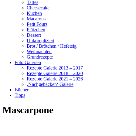
Tartes
Cheesecake
Kuchen
Macarons
Petit Fours
Plätzchen
Dessert
Unkompliziert
Brot / Brötchen / Hefeteig
Weihnachten
Grundrezepte
Foto Galerien
Rezepte Galerie 2013 – 2017
Rezepte Galerie 2018 – 2020
Rezepte Galerie 2021 – 2026
‚Nachgebacken‘ Galerie
Bücher
Tipps
Mascarpone