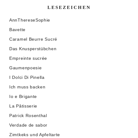
LESEZEICHEN
AnnThereseSophie
Bavette
Caramel Beurre Sucré
Das Knusperstübchen
Empreinte sucrée
Gaumenpoesie
I Dolci Di Pinella
Ich muss backen
Io e Brigante
La Pâtisserie
Patrick Rosenthal
Verdade de sabor
Zimtkeks und Apfeltarte