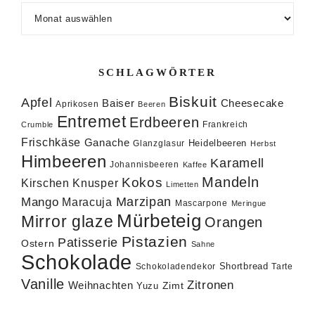
Archiv
SCHLAGWÖRTER
Biskuit
Apfel
Baiser
Cheesecake
Aprikosen
Beeren
Entremet
Erdbeeren
Frankreich
Crumble
Frischkäse
Ganache
Heidelbeeren
Glanzglasur
Herbst
Himbeeren
Karamell
Johannisbeeren
Kaffee
Mandeln
Kokos
Knusper
Kirschen
Limetten
Marzipan
Mango
Maracuja
Mascarpone
Meringue
Mürbeteig
Mirror glaze
Orangen
Pistazien
Patisserie
Ostern
Sahne
Schokolade
Shortbread
Schokoladendekor
Tarte
Vanille
Zitronen
Weihnachten
Zimt
Yuzu