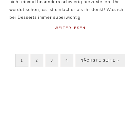
nicht einmal besonders schwierig herzustellen. Ihr
werdet sehen, es ist einfacher als ihr denkt! Was ich
bei Desserts immer superwichtig
WEITERLESEN
SEITE
SEITE
SEITE
SEITE
JETZT
1
2
3
4
NÄCHSTE SEITE »
Seitenspalte