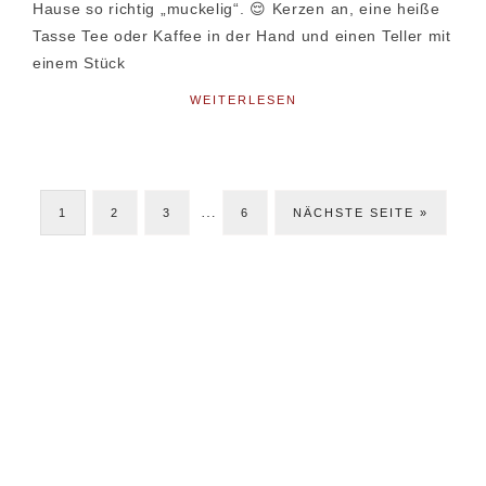
Hause so richtig „muckelig“. 😌 Kerzen an, eine heiße
Tasse Tee oder Kaffee in der Hand und einen Teller mit
einem Stück
WEITERLESEN
Weggelassene
…
SEITE
SEITE
SEITE
SEITE
JETZT
1
2
3
Zwischenseiten
6
NÄCHSTE SEITE »
Seitenspalte