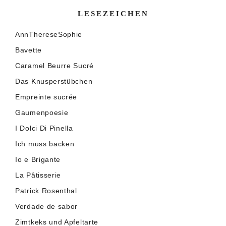
LESEZEICHEN
AnnThereseSophie
Bavette
Caramel Beurre Sucré
Das Knusperstübchen
Empreinte sucrée
Gaumenpoesie
I Dolci Di Pinella
Ich muss backen
Io e Brigante
La Pâtisserie
Patrick Rosenthal
Verdade de sabor
Zimtkeks und Apfeltarte