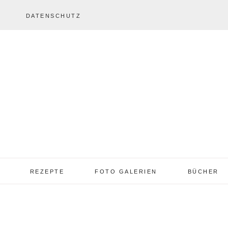
DATENSCHUTZ
REZEPTE
FOTO GALERIEN
BÜCHER
REZEPTE VON A – Z
REZEPTE GALERIE
2013 – 2017
TORTEN