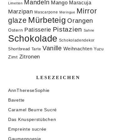
Mandeln
Mango
Maracuja
Limetten
Mirror
Marzipan
Mascarpone
Meringue
Mürbeteig
glaze
Orangen
Pistazien
Patisserie
Ostern
Sahne
Schokolade
Schokoladendekor
Vanille
Weihnachten
Shortbread
Yuzu
Tarte
Zitronen
Zimt
LESEZEICHEN
AnnThereseSophie
Bavette
Caramel Beurre Sucré
Das Knusperstübchen
Empreinte sucrée
Gaumenpoesie