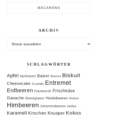
MACARONS
ARCHIV
Archiv
SCHLAGWÖRTER
Biskuit
Apfel
Baiser
Aprikosen
Beeren
Entremet
Cheesecake
Crumble
Erdbeeren
Frischkäse
Frankreich
Ganache
Heidelbeeren
Glanzglasur
Herbst
Himbeeren
Johannisbeeren
Kaffee
Kokos
Karamell
Knusper
Kirschen