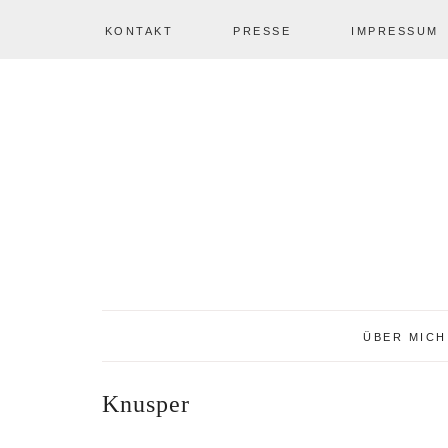
KONTAKT
PRESSE
IMPRESSUM
Zur
Zum
Zur
NAV
Hauptnavigation
Inhalt
Seitenspalte
springen
springen
springen
SOCIAL
ICONS
ÜBER MICH
Knusper