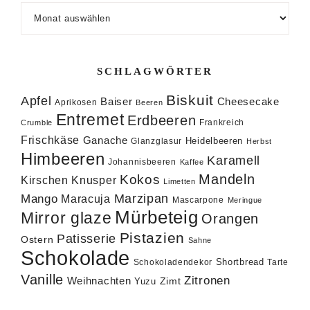
Archiv
SCHLAGWÖRTER
Biskuit
Apfel
Baiser
Cheesecake
Aprikosen
Beeren
Entremet
Erdbeeren
Frankreich
Crumble
Frischkäse
Ganache
Heidelbeeren
Glanzglasur
Herbst
Himbeeren
Karamell
Johannisbeeren
Kaffee
Mandeln
Kokos
Knusper
Kirschen
Limetten
Marzipan
Mango
Maracuja
Mascarpone
Meringue
Mürbeteig
Mirror glaze
Orangen
Pistazien
Patisserie
Ostern
Sahne
Schokolade
Shortbread
Schokoladendekor
Tarte
Vanille
Zitronen
Weihnachten
Zimt
Yuzu