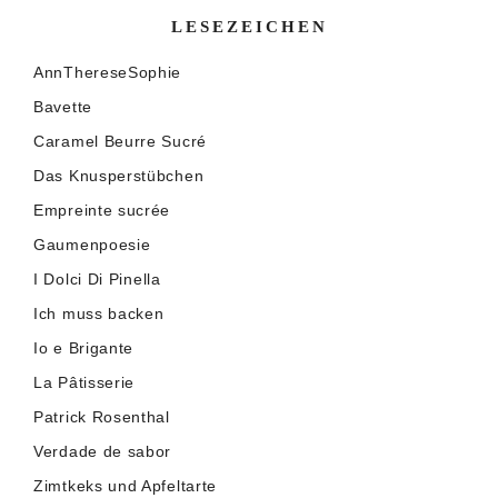
LESEZEICHEN
AnnThereseSophie
Bavette
Caramel Beurre Sucré
Das Knusperstübchen
Empreinte sucrée
Gaumenpoesie
I Dolci Di Pinella
Ich muss backen
Io e Brigante
La Pâtisserie
Patrick Rosenthal
Verdade de sabor
Zimtkeks und Apfeltarte