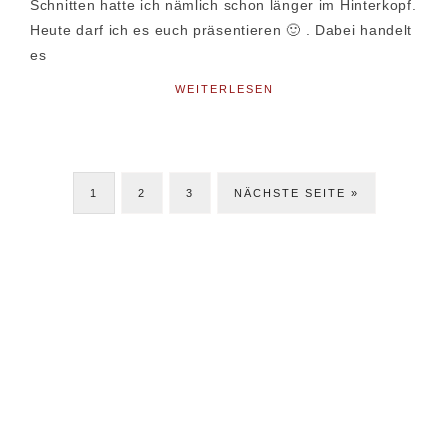
Schnitten hatte ich nämlich schon länger im Hinterkopf.
Heute darf ich es euch präsentieren 🙂 . Dabei handelt
es
WEITERLESEN
SEITE
SEITE
SEITE
JETZT
1
2
3
NÄCHSTE SEITE »
Seitenspalte