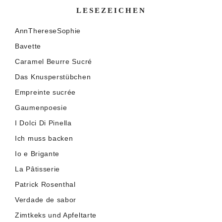
LESEZEICHEN
AnnThereseSophie
Bavette
Caramel Beurre Sucré
Das Knusperstübchen
Empreinte sucrée
Gaumenpoesie
I Dolci Di Pinella
Ich muss backen
Io e Brigante
La Pâtisserie
Patrick Rosenthal
Verdade de sabor
Zimtkeks und Apfeltarte