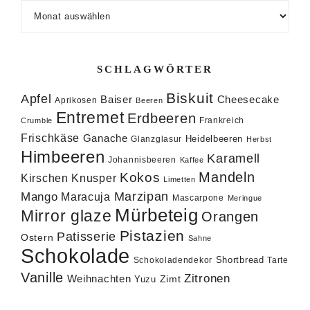
Archiv
SCHLAGWÖRTER
Biskuit
Apfel
Baiser
Cheesecake
Aprikosen
Beeren
Entremet
Erdbeeren
Frankreich
Crumble
Frischkäse
Ganache
Heidelbeeren
Glanzglasur
Herbst
Himbeeren
Karamell
Johannisbeeren
Kaffee
Mandeln
Kokos
Knusper
Kirschen
Limetten
Marzipan
Mango
Maracuja
Mascarpone
Meringue
Mürbeteig
Mirror glaze
Orangen
Pistazien
Patisserie
Ostern
Sahne
Schokolade
Shortbread
Schokoladendekor
Tarte
Vanille
Zitronen
Weihnachten
Zimt
Yuzu