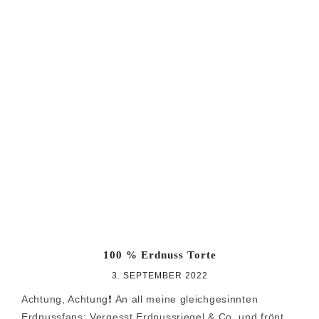
100 % Erdnuss Torte
3. SEPTEMBER 2022
Achtung, Achtung❗️ An all meine gleichgesinnten
Erdnussfans: Vergesst Erdnussriegel & Co. und frönt