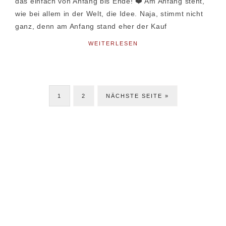
das einfach von Anfang bis Ende! ❤️ Am Anfang steht,
wie bei allem in der Welt, die Idee. Naja, stimmt nicht
ganz, denn am Anfang stand eher der Kauf
WEITERLESEN
SEITE
SEITE
JETZT
1
2
NÄCHSTE SEITE »
Seitenspalte