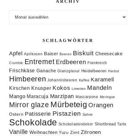
ARCHIV
Archiv
SCHLAGWÖRTER
Biskuit
Apfel
Baiser
Cheesecake
Aprikosen
Beeren
Entremet
Erdbeeren
Frankreich
Crumble
Frischkäse
Ganache
Heidelbeeren
Glanzglasur
Herbst
Himbeeren
Karamell
Johannisbeeren
Kaffee
Mandeln
Kokos
Knusper
Kirschen
Limetten
Marzipan
Mango
Maracuja
Mascarpone
Meringue
Mürbeteig
Mirror glaze
Orangen
Pistazien
Patisserie
Ostern
Sahne
Schokolade
Shortbread
Schokoladendekor
Tarte
Vanille
Zitronen
Weihnachten
Zimt
Yuzu