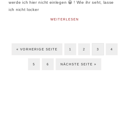
werde ich hier nicht einlegen 😀 ! Wie ihr seht, lasse
ich nicht locker
WEITERLESEN
ZUR
SEITE
SEITE
SEITE
SEITE
«
VORHERIGE SEITE
1
2
3
4
SEITE
SEITE
JETZT
5
6
NÄCHSTE SEITE »
Seitenspalte