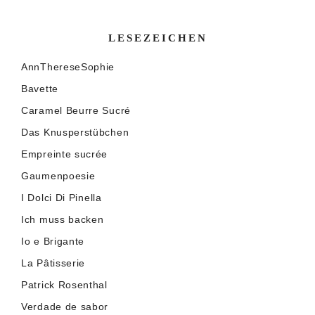
LESEZEICHEN
AnnThereseSophie
Bavette
Caramel Beurre Sucré
Das Knusperstübchen
Empreinte sucrée
Gaumenpoesie
I Dolci Di Pinella
Ich muss backen
Io e Brigante
La Pâtisserie
Patrick Rosenthal
Verdade de sabor