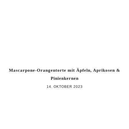
Zur
Zum
Zur
Hauptnavigation
Inhalt
Seitenspalte
springen
springen
springen
Mascarpone-Orangentorte mit Äpfeln, Aprikosen &
Pinienkernen
14. OKTOBER 2023