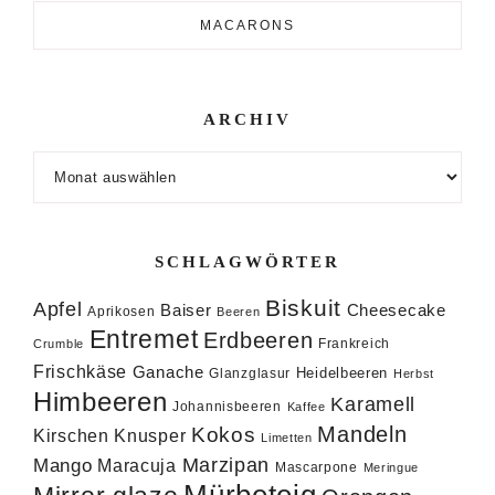
MACARONS
ARCHIV
Archiv
SCHLAGWÖRTER
Biskuit
Apfel
Baiser
Cheesecake
Aprikosen
Beeren
Entremet
Erdbeeren
Frankreich
Crumble
Frischkäse
Ganache
Heidelbeeren
Glanzglasur
Herbst
Himbeeren
Karamell
Johannisbeeren
Kaffee
Mandeln
Kokos
Knusper
Kirschen
Limetten
Marzipan
Mango
Maracuja
Mascarpone
Meringue
Mürbeteig