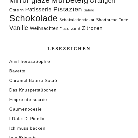
Mirror glaze
Orangen
Pistazien
Patisserie
Ostern
Sahne
Schokolade
Shortbread
Schokoladendekor
Tarte
Vanille
Zitronen
Weihnachten
Zimt
Yuzu
LESEZEICHEN
AnnThereseSophie
Bavette
Caramel Beurre Sucré
Das Knusperstübchen
Empreinte sucrée
Gaumenpoesie
I Dolci Di Pinella
Ich muss backen
Io e Brigante