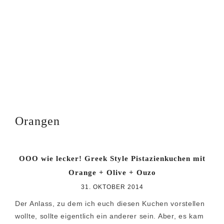
Zur
Zum
Zur
Hauptnavigation
Inhalt
Seitenspalte
springen
springen
springen
Orangen
OOO wie lecker! Greek Style Pistazienkuchen mit
Orange + Olive + Ouzo
31. OKTOBER 2014
Der Anlass, zu dem ich euch diesen Kuchen vorstellen
wollte, sollte eigentlich ein anderer sein. Aber, es kam