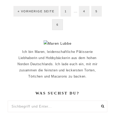
Weggelassene
…
ZUR
SEITE
SEITE
SEITE
«
VORHERIGE SEITE
1
Zwischenseiten
4
5
SEITE
6
Seitenspalte
Ich bin Maren, leidenschaftliche Pâtisserie
Liebhaberin und Hobbybäckerin aus dem hohen
Norden Deutschlands. Ich lade euch ein, mit mir
zusammen die feinsten und leckersten Torten,
Törtchen und Macarons zu backen.
WAS SUCHST DU?
Sichbegriff
und