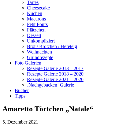
Tartes
Cheesecake
Kuchen
Macarons
Petit Fours
Plätzchen
Dessert
Unkompliziert
Brot / Brötchen / Hefeteig
Weihnachten
Grundrezepte
Foto Galerien
Rezepte Galerie 2013 – 2017
Rezepte Galerie 2018 – 2020
Rezepte Galerie 2021 – 2026
‚Nachgebacken‘ Galerie
Bücher
Tipps
Amaretto Törtchen „Natale“
5. Dezember 2021