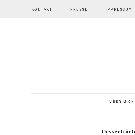
KONTAKT
PRESSE
IMPRESSUM
Zur
Zum
Zur
NAV
Hauptnavigation
Inhalt
Seitenspalte
springen
springen
springen
SOCIAL
ICONS
ÜBER MICH
Desserttört