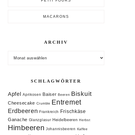
PETIT FOURS
MACARONS
ARCHIV
Archiv
SCHLAGWÖRTER
Biskuit
Apfel
Baiser
Aprikosen
Beeren
Entremet
Cheesecake
Crumble
Erdbeeren
Frischkäse
Frankreich
Ganache
Heidelbeeren
Glanzglasur
Herbst
Himbeeren
Johannisbeeren
Kaffee