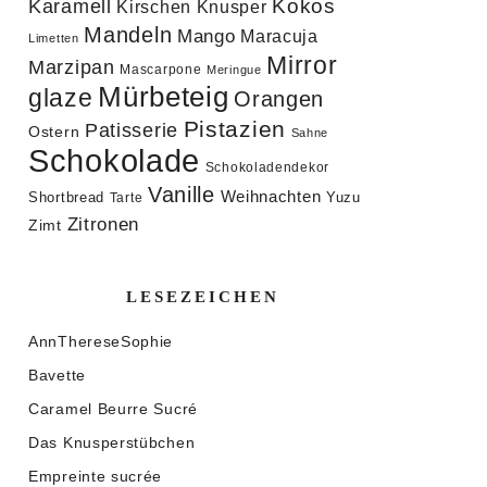
Kokos
Karamell
Knusper
Kirschen
Mandeln
Mango
Maracuja
Limetten
Mirror
Marzipan
Mascarpone
Meringue
Mürbeteig
glaze
Orangen
Pistazien
Patisserie
Ostern
Sahne
Schokolade
Schokoladendekor
Vanille
Weihnachten
Shortbread
Yuzu
Tarte
Zitronen
Zimt
LESEZEICHEN
AnnThereseSophie
Bavette
Caramel Beurre Sucré
Das Knusperstübchen
Empreinte sucrée