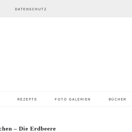
DATENSCHUTZ
REZEPTE
FOTO GALERIEN
BÜCHER
REZEPTE VON A – Z
REZEPTE GALERIE
2013 – 2017
chen – Die Erdbeere
TORTEN