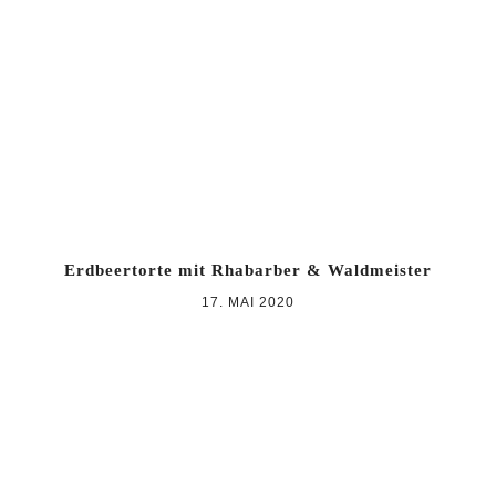
Zur
Zum
Zur
Hauptnavigation
Inhalt
Seitenspalte
springen
springen
springen
Erdbeertorte mit Rhabarber & Waldmeister
17. MAI 2020