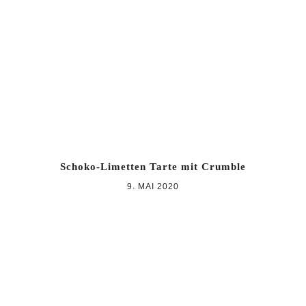
Zur
Zum
Zur
Hauptnavigation
Inhalt
Seitenspalte
springen
springen
springen
Schoko-Limetten Tarte mit Crumble
9. MAI 2020