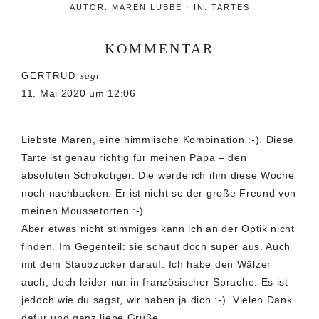
AUTOR:
MAREN LUBBE
·
IN:
TARTES
KOMMENTAR
Leser-
GERTRUD
sagt
Interaktionen
11. Mai 2020 um 12:06
Liebste Maren, eine himmlische Kombination :-). Diese
Tarte ist genau richtig für meinen Papa – den
absoluten Schokotiger. Die werde ich ihm diese Woche
noch nachbacken. Er ist nicht so der große Freund von
meinen Moussetorten :-).
Aber etwas nicht stimmiges kann ich an der Optik nicht
finden. Im Gegenteil: sie schaut doch super aus. Auch
mit dem Staubzucker darauf. Ich habe den Wälzer
auch, doch leider nur in französischer Sprache. Es ist
jedoch wie du sagst, wir haben ja dich :-). Vielen Dank
dafür und ganz liebe Grüße.