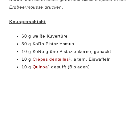
Erdbeermousse drücken.
Knusperschicht
60 g weiße Kuvertüre
30 g KoRo Pistazienmus
10 g KoRo grüne Pistazienkerne, gehackt
10 g
Crêpes dentelles
¹, altern. Eiswaffeln
10 g
Quinoa
¹ gepufft (Bioladen)