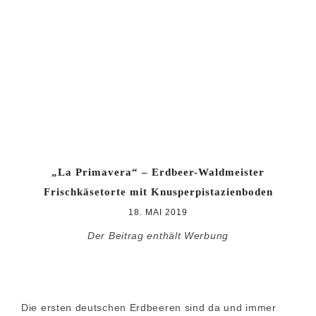
Zur
Zum
Zur
Hauptnavigation
Inhalt
Seitenspalte
springen
springen
springen
„La Primavera“ – Erdbeer-Waldmeister
Frischkäsetorte mit Knusperpistazienboden
18. MAI 2019
Der Beitrag enthält Werbung
Die ersten deutschen Erdbeeren sind da und immer