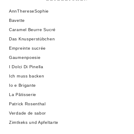
AnnThereseSophie
Bavette
Caramel Beurre Sucré
Das Knusperstübchen
Empreinte sucrée
Gaumenpoesie
I Dolci Di Pinella
Ich muss backen
Io e Brigante
La Pâtisserie
Patrick Rosenthal
Verdade de sabor
Zimtkeks und Apfeltarte