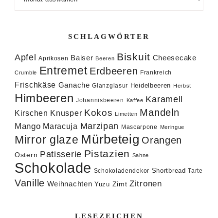
SCHLAGWÖRTER
Biskuit
Apfel
Baiser
Cheesecake
Aprikosen
Beeren
Entremet
Erdbeeren
Frankreich
Crumble
Frischkäse
Ganache
Heidelbeeren
Glanzglasur
Herbst
Himbeeren
Karamell
Johannisbeeren
Kaffee
Mandeln
Kokos
Knusper
Kirschen
Limetten
Marzipan
Mango
Maracuja
Mascarpone
Meringue
Mürbeteig
Mirror glaze
Orangen
Pistazien
Patisserie
Ostern
Sahne
Schokolade
Shortbread
Schokoladendekor
Tarte
Vanille
Zitronen
Weihnachten
Zimt
Yuzu
LESEZEICHEN