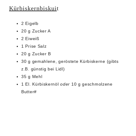
Kürbiskernbiskui
t
2 Eigelb
20 g Zucker A
2 Eiweiß
1 Prise Salz
20 g Zucker B
30 g gemahlene, geröstete Kürbiskerne (gibts
z.B. günstig bei Lidl)
35 g Mehl
1 El. Kürbiskernöl
oder
10 g geschmolzene
Butter#