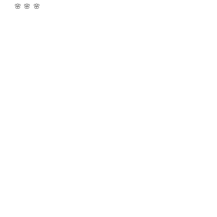
🌸 🌸 🌸