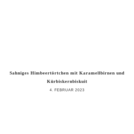
Zur
Zum
Zur
Hauptnavigation
Inhalt
Seitenspalte
springen
springen
springen
Sahniges Himbeertörtchen mit Karamellbirnen und
Kürbiskernbiskuit
4. FEBRUAR 2023