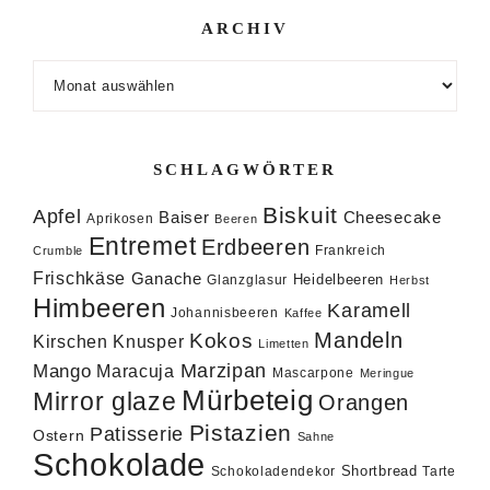
ARCHIV
Archiv
SCHLAGWÖRTER
Biskuit
Apfel
Baiser
Cheesecake
Aprikosen
Beeren
Entremet
Erdbeeren
Frankreich
Crumble
Frischkäse
Ganache
Heidelbeeren
Glanzglasur
Herbst
Himbeeren
Karamell
Johannisbeeren
Kaffee
Mandeln
Kokos
Knusper
Kirschen
Limetten
Marzipan
Mango
Maracuja
Mascarpone
Meringue
Mürbeteig
Mirror glaze
Orangen
Pistazien
Patisserie
Ostern
Sahne
Schokolade
Shortbread
Schokoladendekor
Tarte