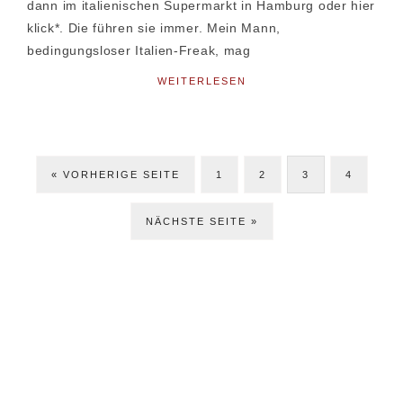
dann im italienischen Supermarkt in Hamburg oder hier
klick*. Die führen sie immer. Mein Mann,
bedingungsloser Italien-Freak, mag
WEITERLESEN
ZUR
SEITE
SEITE
SEITE
SEITE
«
VORHERIGE SEITE
1
2
3
4
JETZT
NÄCHSTE SEITE »
Seitenspalte