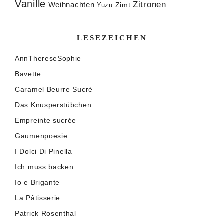
Vanille
Zitronen
Weihnachten
Zimt
Yuzu
LESEZEICHEN
AnnThereseSophie
Bavette
Caramel Beurre Sucré
Das Knusperstübchen
Empreinte sucrée
Gaumenpoesie
I Dolci Di Pinella
Ich muss backen
Io e Brigante
La Pâtisserie
Patrick Rosenthal