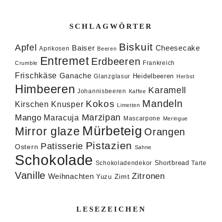
SCHLAGWÖRTER
Biskuit
Apfel
Baiser
Cheesecake
Aprikosen
Beeren
Entremet
Erdbeeren
Frankreich
Crumble
Frischkäse
Ganache
Heidelbeeren
Glanzglasur
Herbst
Himbeeren
Karamell
Johannisbeeren
Kaffee
Mandeln
Kokos
Knusper
Kirschen
Limetten
Marzipan
Mango
Maracuja
Mascarpone
Meringue
Mürbeteig
Mirror glaze
Orangen
Pistazien
Patisserie
Ostern
Sahne
Schokolade
Shortbread
Schokoladendekor
Tarte
Vanille
Zitronen
Weihnachten
Zimt
Yuzu
LESEZEICHEN