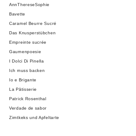
AnnThereseSophie
Bavette
Caramel Beurre Sucré
Das Knusperstübchen
Empreinte sucrée
Gaumenpoesie
I Dolci Di Pinella
Ich muss backen
Io e Brigante
La Pâtisserie
Patrick Rosenthal
Verdade de sabor
Zimtkeks und Apfeltarte