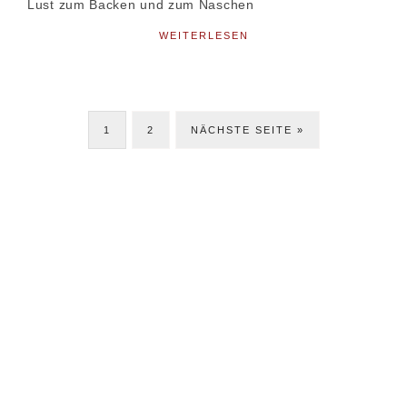
Lust zum Backen und zum Naschen
WEITERLESEN
SEITE
SEITE
JETZT
1
2
NÄCHSTE SEITE »
Seitenspalte