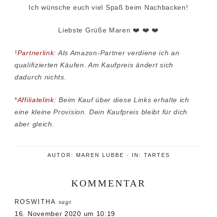
Ich wünsche euch viel Spaß beim Nachbacken!
Liebste Grüße Maren ❤️ ❤️ ❤️
¹
Partnerlink
: Als Amazon-Partner verdiene ich an
qualifizierten Käufen. Am Kaufpreis ändert sich
dadurch nichts.
*
Affiliatelink
: Beim Kauf über diese Links erhalte ich
eine kleine Provision. Dein Kaufpreis bleibt für dich
aber gleich.
AUTOR:
MAREN LUBBE
·
IN:
TARTES
KOMMENTAR
Leser-
ROSWITHA
sagt
Interaktionen
16. November 2020 um 10:19