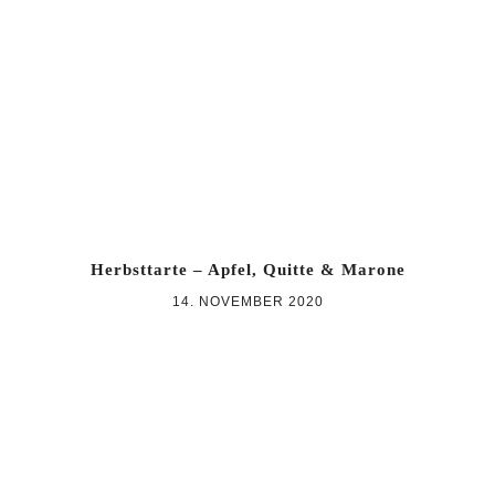
Zur
Zum
Zur
Hauptnavigation
Inhalt
Seitenspalte
springen
springen
springen
Herbsttarte – Apfel, Quitte & Marone
14. NOVEMBER 2020