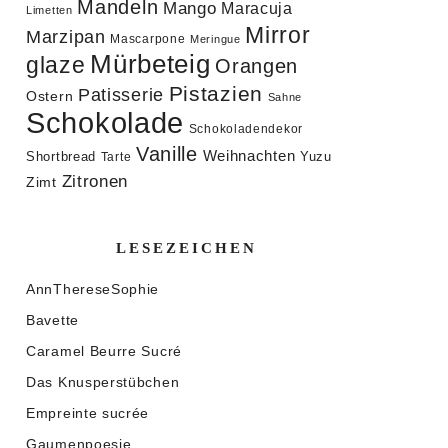
Mandeln
Mango
Maracuja
Limetten
Mirror
Marzipan
Mascarpone
Meringue
Mürbeteig
glaze
Orangen
Pistazien
Patisserie
Ostern
Sahne
Schokolade
Schokoladendekor
Vanille
Weihnachten
Shortbread
Yuzu
Tarte
Zitronen
Zimt
LESEZEICHEN
AnnThereseSophie
Bavette
Caramel Beurre Sucré
Das Knusperstübchen
Empreinte sucrée
Gaumenpoesie