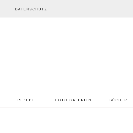
DATENSCHUTZ
REZEPTE
FOTO GALERIEN
BÜCHER
REZEPTE VON A – Z
REZEPTE GALERIE
2013 – 2017
TORTEN