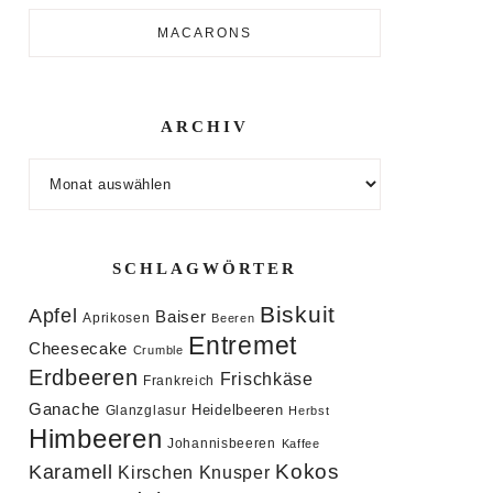
MACARONS
ARCHIV
Archiv
SCHLAGWÖRTER
Biskuit
Apfel
Baiser
Aprikosen
Beeren
Entremet
Cheesecake
Crumble
Erdbeeren
Frischkäse
Frankreich
Ganache
Heidelbeeren
Glanzglasur
Herbst
Himbeeren
Johannisbeeren
Kaffee
Kokos
Karamell
Knusper
Kirschen