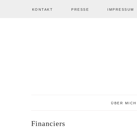
KONTAKT
PRESSE
IMPRESSUM
Zur
Zum
Zur
NAV
Hauptnavigation
Inhalt
Seitenspalte
springen
springen
springen
SOCIAL
ICONS
ÜBER MICH
Financiers