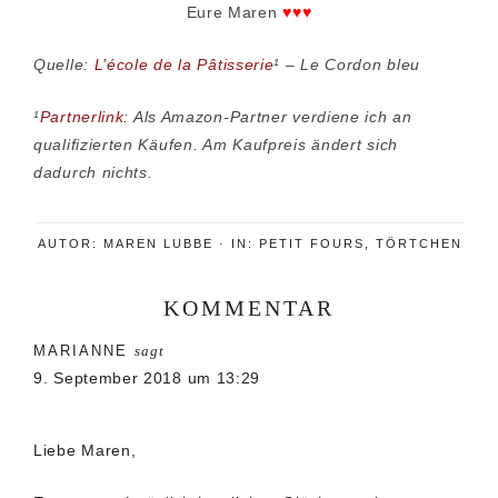
Eure Maren
♥♥♥
Quelle:
L’école de la Pâtisserie
¹ – Le Cordon bleu
¹
Partnerlink
: Als Amazon-Partner verdiene ich an
qualifizierten Käufen. Am Kaufpreis ändert sich
dadurch nichts.
AUTOR:
MAREN LUBBE
·
IN:
PETIT FOURS
,
TÖRTCHEN
KOMMENTAR
Leser-
MARIANNE
sagt
Interaktionen
9. September 2018 um 13:29
Liebe Maren,