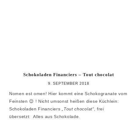
Zur
Zum
Zur
Hauptnavigation
Inhalt
Seitenspalte
springen
springen
springen
Schokoladen Financiers – Tout chocolat
9. SEPTEMBER 2018
Nomen est omen! Hier kommt eine Schokogranate vom
Feinsten 😉 ! Nicht umsonst heißen diese Küchlein:
Schokoladen Financiers
„Tout chocolat“,
frei
übersetzt: Alles aus Schokolade.