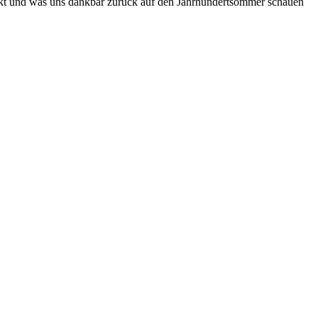
enkt und was uns dankbar zurück auf den Jahrhundertsommer schauen