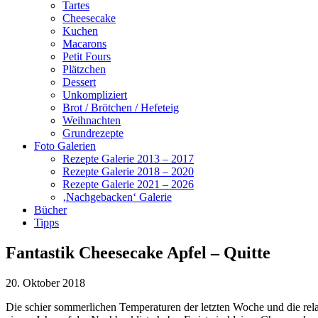
Tartes
Cheesecake
Kuchen
Macarons
Petit Fours
Plätzchen
Dessert
Unkompliziert
Brot / Brötchen / Hefeteig
Weihnachten
Grundrezepte
Foto Galerien
Rezepte Galerie 2013 – 2017
Rezepte Galerie 2018 – 2020
Rezepte Galerie 2021 – 2026
‚Nachgebacken‘ Galerie
Bücher
Tipps
Fantastik Cheesecake Apfel – Quitte
20. Oktober 2018
Die schier sommerlichen Temperaturen der letzten Woche und die relat