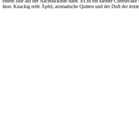
einem Jahr auf der Nachbackliste habe. Es ist ein kleiner Cheeseca
lässt. Knackig reife Äpfel, aromatische Quitten und der Duft der letz