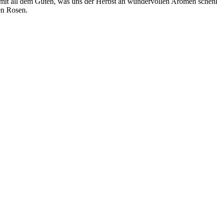
ke mit all dem Guten, was uns der Herbst an wundervollen Aromen sch
ten Rosen.