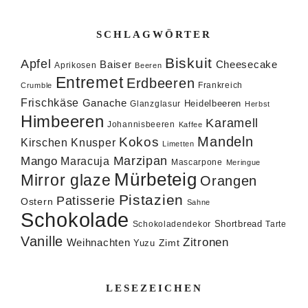
SCHLAGWÖRTER
Biskuit
Apfel
Baiser
Cheesecake
Aprikosen
Beeren
Entremet
Erdbeeren
Frankreich
Crumble
Frischkäse
Ganache
Heidelbeeren
Glanzglasur
Herbst
Himbeeren
Karamell
Johannisbeeren
Kaffee
Mandeln
Kokos
Knusper
Kirschen
Limetten
Marzipan
Mango
Maracuja
Mascarpone
Meringue
Mürbeteig
Mirror glaze
Orangen
Pistazien
Patisserie
Ostern
Sahne
Schokolade
Shortbread
Schokoladendekor
Tarte
Vanille
Zitronen
Weihnachten
Zimt
Yuzu
LESEZEICHEN