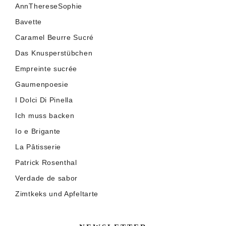
AnnThereseSophie
Bavette
Caramel Beurre Sucré
Das Knusperstübchen
Empreinte sucrée
Gaumenpoesie
I Dolci Di Pinella
Ich muss backen
Io e Brigante
La Pâtisserie
Patrick Rosenthal
Verdade de sabor
Zimtkeks und Apfeltarte