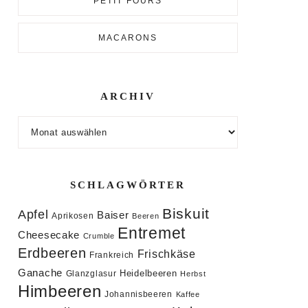
PETIT FOURS
MACARONS
ARCHIV
Archiv
SCHLAGWÖRTER
Biskuit
Apfel
Baiser
Aprikosen
Beeren
Entremet
Cheesecake
Crumble
Erdbeeren
Frischkäse
Frankreich
Ganache
Heidelbeeren
Glanzglasur
Herbst
Himbeeren
Johannisbeeren
Kaffee