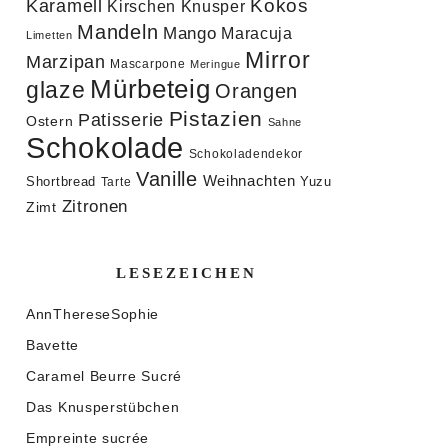
Kokos
Karamell
Knusper
Kirschen
Mandeln
Mango
Maracuja
Limetten
Mirror
Marzipan
Mascarpone
Meringue
Mürbeteig
glaze
Orangen
Pistazien
Patisserie
Ostern
Sahne
Schokolade
Schokoladendekor
Vanille
Weihnachten
Shortbread
Yuzu
Tarte
Zitronen
Zimt
LESEZEICHEN
AnnThereseSophie
Bavette
Caramel Beurre Sucré
Das Knusperstübchen
Empreinte sucrée