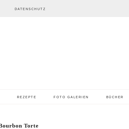
DATENSCHUTZ
REZEPTE
FOTO GALERIEN
BÜCHER
REZEPTE VON A – Z
REZEPTE GALERIE
2013 – 2017
Bourbon Torte
TORTEN