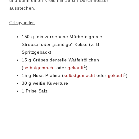
und dann einen Kreis mit 16 cm Durchmesser
ausstechen.
Crispyboden
150 g fein zerriebene Mürbeteigreste,
Streusel
oder
„sandige“ Kekse (z. B.
Spritzgebäck)
15 g Crêpes dentelle Waffelröllchen
1
(
selbstgemacht
oder
gekauft
)
1
15 g Nuss-Praliné (
selbstgemacht
oder
gekauft
)
30 g weiße Kuvertüre
1 Prise Salz