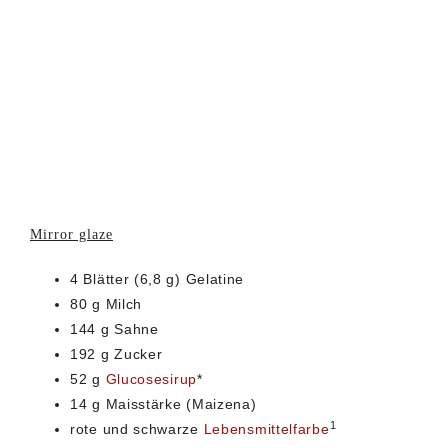
Mirror glaze
4 Blätter (6,8 g) Gelatine
80 g Milch
144 g Sahne
192 g Zucker
52 g
Glucosesirup
*
14 g Maisstärke (Maizena)
1
rote und schwarze
Lebensmittelfarbe