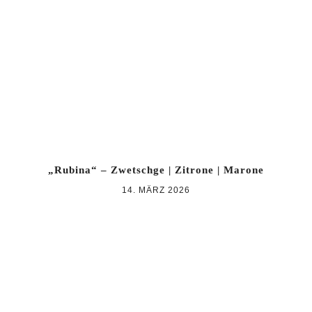
Zur
Zum
Zur
Hauptnavigation
Inhalt
Seitenspalte
springen
springen
springen
„Rubina“ – Zwetschge | Zitrone | Marone
14. MÄRZ 2026