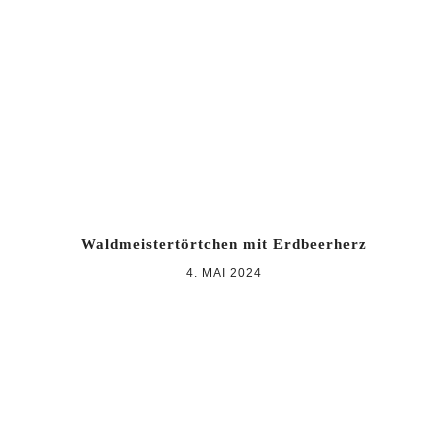
Zur
Zum
Zur
Hauptnavigation
Inhalt
Seitenspalte
springen
springen
springen
Waldmeistertörtchen mit Erdbeerherz
4. MAI 2024