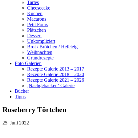
Tartes
Cheesecake
Kuchen
Macarons
Petit Fours
Plätzchen
Dessert
Unkompliziert
Brot / Brötchen / Hefeteig
Weihnachten
Grundrezepte
Foto Galerien
Rezepte Galerie 2013 – 2017
Rezepte Galerie 2018 – 2020
Rezepte Galerie 2021 – 2026
‚Nachgebacken‘ Galerie
Bücher
Tipps
Roseberry Törtchen
25. Juni 2022