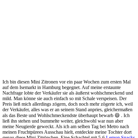
Ich bin diesen Mini Zitronen vor ein paar Wochen zum ersten Mal
auf dem Isemarkt in Hamburg begegnet. Auf meine erstaunte
Nachfrage lobte der Verkäufer sie als äußerst wohlschmeckend und
mild. Man könne sie auch einfach so mit Schale verspeisen. Der
Preis ließ mich allerdings zögern, doch noch mehr zögerte ich, weil
der Verkäufer, alles was er an seinem Stand anpries, gleichermaßen
als das Beste und Wohlschmeckendste überhaupt bewarb 😄 . Ich
ließ ihn stehen und bummelte weiter, gleichwohl war nun aber
meine Neugierde geweckt. Als ich am selben Tag bei Metro nach
meinen Fruchtpürees Ausschau hielt, entdeckte meine Tochter dort
genau diese Mini Zitrönchen. Eine Schachtel mit 5-6
Lemon Snacks