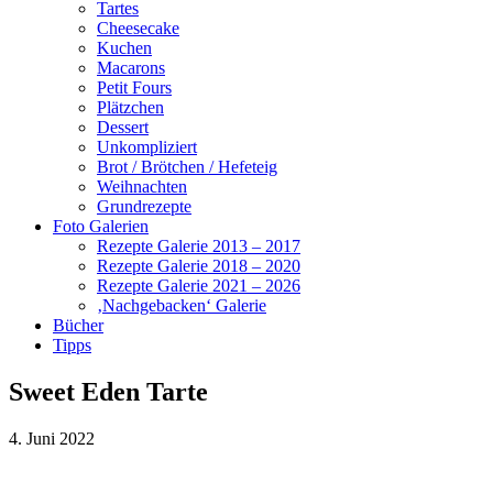
Tartes
Cheesecake
Kuchen
Macarons
Petit Fours
Plätzchen
Dessert
Unkompliziert
Brot / Brötchen / Hefeteig
Weihnachten
Grundrezepte
Foto Galerien
Rezepte Galerie 2013 – 2017
Rezepte Galerie 2018 – 2020
Rezepte Galerie 2021 – 2026
‚Nachgebacken‘ Galerie
Bücher
Tipps
Sweet Eden Tarte
4. Juni 2022