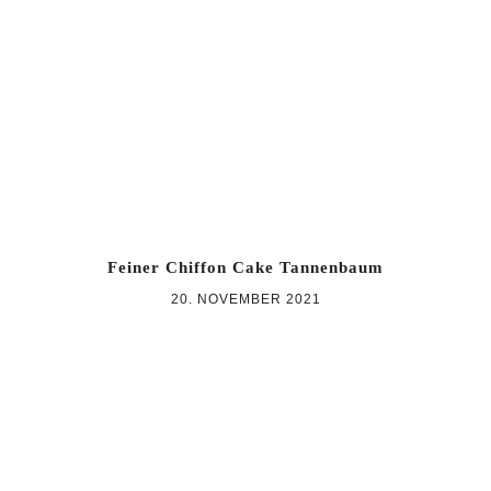
Zur
Zum
Zur
Hauptnavigation
Inhalt
Seitenspalte
springen
springen
springen
Feiner Chiffon Cake Tannenbaum
20. NOVEMBER 2021