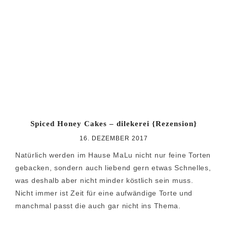
Zur
Zum
Zur
Hauptnavigation
Inhalt
Seitenspalte
springen
springen
springen
Spiced Honey Cakes – dilekerei {Rezension}
16. DEZEMBER 2017
Natürlich werden im Hause MaLu nicht nur feine Torten
gebacken, sondern auch liebend gern etwas Schnelles,
was deshalb aber nicht minder köstlich sein muss.
Nicht immer ist Zeit für eine aufwändige Torte und
manchmal passt die auch gar nicht ins Thema.