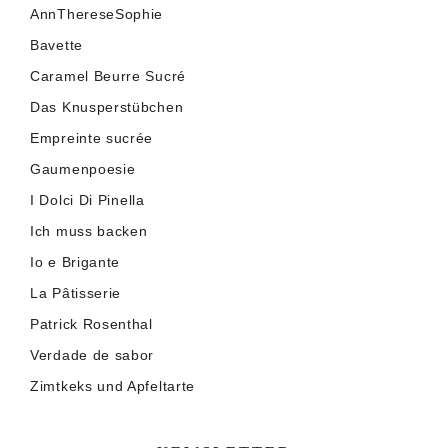
AnnThereseSophie
Bavette
Caramel Beurre Sucré
Das Knusperstübchen
Empreinte sucrée
Gaumenpoesie
I Dolci Di Pinella
Ich muss backen
Io e Brigante
La Pâtisserie
Patrick Rosenthal
Verdade de sabor
Zimtkeks und Apfeltarte