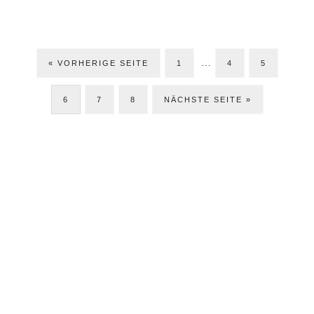
Weggelassene
…
ZUR
SEITE
SEITE
SEITE
«
VORHERIGE SEITE
1
Zwischenseiten
4
5
SEITE
SEITE
SEITE
JETZT
6
7
8
NÄCHSTE SEITE »
Seitenspalte