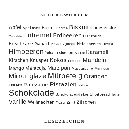
SCHLAGWÖRTER
Biskuit
Apfel
Baiser
Cheesecake
Aprikosen
Beeren
Entremet
Erdbeeren
Frankreich
Crumble
Frischkäse
Ganache
Heidelbeeren
Glanzglasur
Herbst
Himbeeren
Karamell
Johannisbeeren
Kaffee
Mandeln
Kokos
Knusper
Kirschen
Limetten
Marzipan
Mango
Maracuja
Mascarpone
Meringue
Mürbeteig
Mirror glaze
Orangen
Pistazien
Patisserie
Ostern
Sahne
Schokolade
Shortbread
Schokoladendekor
Tarte
Vanille
Zitronen
Weihnachten
Zimt
Yuzu
LESEZEICHEN