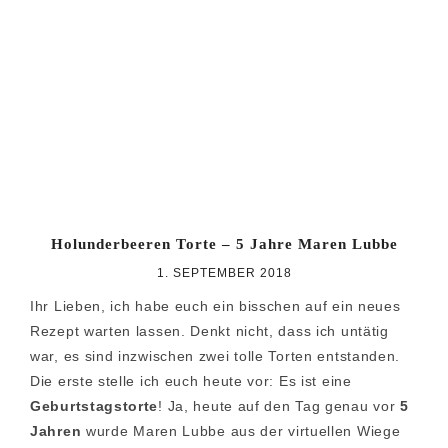
Zur
Zum
Zur
Hauptnavigation
Inhalt
Seitenspalte
springen
springen
springen
Holunderbeeren Torte – 5 Jahre Maren Lubbe
1. SEPTEMBER 2018
Ihr Lieben, ich habe euch ein bisschen auf ein neues
Rezept warten lassen. Denkt nicht, dass ich untätig
war, es sind inzwischen zwei tolle Torten entstanden.
Die erste stelle ich euch heute vor: Es ist eine
Geburtstagstorte
! Ja, heute auf den Tag genau vor
5
Jahren
wurde Maren Lubbe aus der virtuellen Wiege