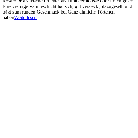
Rosarot ♥ als frische Früchte, als Himbeermousse oder Fruchtgelee.
Eine cremige Vanilleschicht hat sich, gut versteckt, dazugesellt und
trägt zum runden Geschmack bei.Ganz ähnliche Törtchen
haben
Weiterlesen