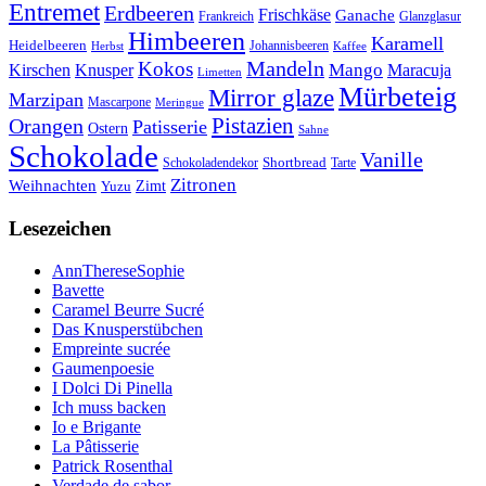
Entremet
Erdbeeren
Frischkäse
Ganache
Frankreich
Glanzglasur
Himbeeren
Karamell
Heidelbeeren
Herbst
Johannisbeeren
Kaffee
Mandeln
Kokos
Mango
Kirschen
Knusper
Maracuja
Limetten
Mürbeteig
Mirror glaze
Marzipan
Mascarpone
Meringue
Orangen
Pistazien
Patisserie
Ostern
Sahne
Schokolade
Vanille
Shortbread
Schokoladendekor
Tarte
Zitronen
Weihnachten
Zimt
Yuzu
Lesezeichen
AnnThereseSophie
Bavette
Caramel Beurre Sucré
Das Knusperstübchen
Empreinte sucrée
Gaumenpoesie
I Dolci Di Pinella
Ich muss backen
Io e Brigante
La Pâtisserie
Patrick Rosenthal
Verdade de sabor