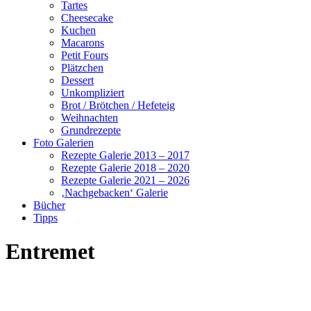
Tartes
Cheesecake
Kuchen
Macarons
Petit Fours
Plätzchen
Dessert
Unkompliziert
Brot / Brötchen / Hefeteig
Weihnachten
Grundrezepte
Foto Galerien
Rezepte Galerie 2013 – 2017
Rezepte Galerie 2018 – 2020
Rezepte Galerie 2021 – 2026
‚Nachgebacken‘ Galerie
Bücher
Tipps
Entremet