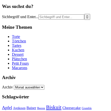
Was suchst du?
Sichbegriff und Enter...
Meine Themen
Torte
Törtchen
Tartes
Kuchen
Dessert
Plätzchen
Petit Fours
Macarons
Archiv
Archiv
Schlagwörter
Biskuit
Apfel
Baiser
Cheesecake
Aprikosen
Beeren
Crumble