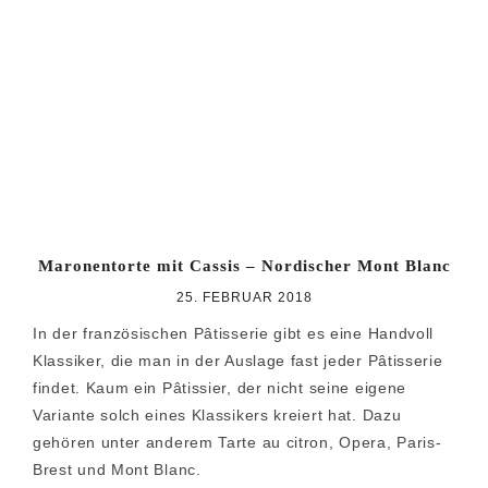
Zur
Zum
Zur
Hauptnavigation
Inhalt
Seitenspalte
springen
springen
springen
Maronentorte mit Cassis – Nordischer Mont Blanc
25. FEBRUAR 2018
In der französischen Pâtisserie gibt es eine Handvoll
Klassiker, die man in der Auslage fast jeder Pâtisserie
findet. Kaum ein Pâtissier, der nicht seine eigene
Variante solch eines Klassikers kreiert hat. Dazu
gehören unter anderem Tarte au citron, Opera, Paris-
Brest und Mont Blanc.