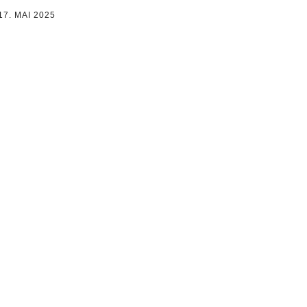
REZEPTE GALERIE
17. MAI 2025
2018 – 2020
TÖRTCHEN
REZEPTE GALERIE
TARTES
2021 – 2026
CHEESECAKE
‚NACHGEBACKEN‘
GALERIE
KUCHEN
MACARONS
PETIT FOURS
PLÄTZCHEN
DESSERT
UNKOMPLIZIERT
BROT / BRÖTCHEN /
HEFETEIG