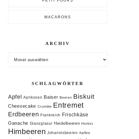
PETIT FOURS
MACARONS
ARCHIV
Archiv
SCHLAGWÖRTER
Biskuit
Apfel
Baiser
Aprikosen
Beeren
Entremet
Cheesecake
Crumble
Erdbeeren
Frischkäse
Frankreich
Ganache
Heidelbeeren
Glanzglasur
Herbst
Himbeeren
Johannisbeeren
Kaffee