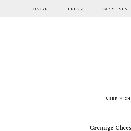
KONTAKT
PRESSE
IMPRESSUM
Zur
Zum
Zur
NAV
Hauptnavigation
Inhalt
Seitenspalte
springen
springen
springen
SOCIAL
ICONS
ÜBER MICH
Cremige Chees