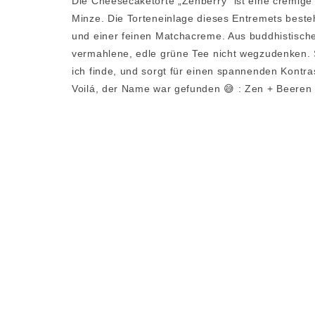
Die Cheesecaketorte „Zenberry“ ist eine cremige 
Minze. Die Torteneinlage dieses Entremets best
und einer feinen Matchacreme. Aus buddhistische
vermahlene, edle grüne Tee nicht wegzudenken. 
ich finde, und sorgt für einen spannenden Kont
Voilá, der Name war gefunden 😅 : Zen + Beeren