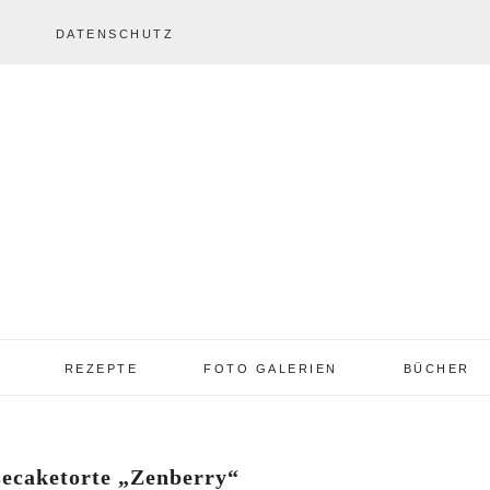
DATENSCHUTZ
REZEPTE
FOTO GALERIEN
BÜCHER
REZEPTE VON A – Z
REZEPTE GALERIE
2013 – 2017
ecaketorte „Zenberry“
TORTEN