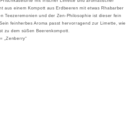
Frischkäsetorte mit frischer Limette und aromatischer
eht aus einem Kompott aus Erdbeeren mit etwas Rhabarber
n Teezeremonien und der Zen-Philosophie ist dieser fein
Sein feinherbes Aroma passt hervorragend zur Limette, wie
rast zu dem süßen Beerenkompott.
 = „Zenberry“