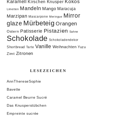
Kokos
Karamell
Knusper
Kirschen
Mandeln
Mango
Maracuja
Limetten
Mirror
Marzipan
Mascarpone
Meringue
Mürbeteig
glaze
Orangen
Pistazien
Patisserie
Ostern
Sahne
Schokolade
Schokoladendekor
Vanille
Weihnachten
Shortbread
Yuzu
Tarte
Zitronen
Zimt
LESEZEICHEN
AnnThereseSophie
Bavette
Caramel Beurre Sucré
Das Knusperstübchen
Empreinte sucrée