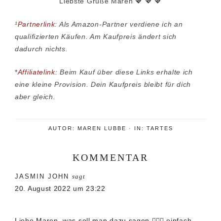
Liebste Grüße Maren 💖 💖 💖
¹
Partnerlink
: Als Amazon-Partner verdiene ich an
qualifizierten Käufen. Am Kaufpreis ändert sich
dadurch nichts.
*
Affiliatelink
: Beim Kauf über diese Links erhalte ich
eine kleine Provision. Dein Kaufpreis bleibt für dich
aber gleich.
AUTOR:
MAREN LUBBE
·
IN:
TARTES
KOMMENTAR
Leser-
JASMIN JOHN
sagt
Interaktionen
20. August 2022 um 23:22
Liebe Maren, was soll man dazu sagen 🤷🏻‍♀️ einfach