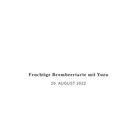
Zur
Zum
Zur
Hauptnavigation
Inhalt
Seitenspalte
springen
springen
springen
Fruchtige Brombeertarte mit Yuzu
20. AUGUST 2022