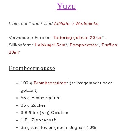
Yuzu
Links mit * und ¹ sind
Affiliate- / Werbelinks
Verwendete Formen:
Tartering gelocht 20 cm
*,
Silikonform:
Halbkugel 5cm
*,
Pomponettes
*,
Truffles
20ml
*
Brombeermousse
1
100 g
Brombeerpüree
(selbstgemacht oder
gekauft)
55 g Himbeerpüree
35 g Zucker
3 Blätter (5 g) Gelatine
1 El. Zitronensaft
35 g stichfester griech. Joghurt 10%