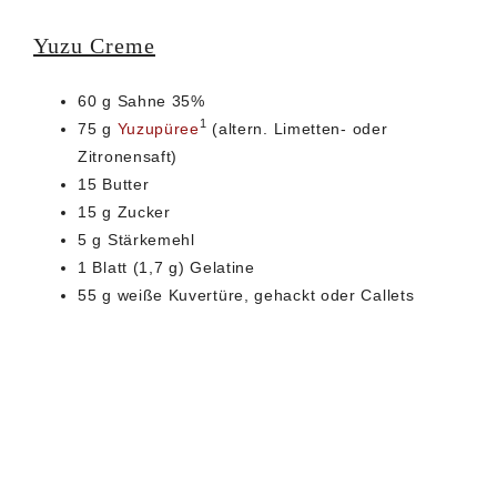
Yuzu Creme
60 g Sahne 35%
1
75 g
Yuzupüree
(altern. Limetten- oder
Zitronensaft)
15 Butter
15 g Zucker
5 g Stärkemehl
1 Blatt (1,7 g) Gelatine
55 g weiße Kuvertüre, gehackt oder Callets