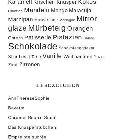
Kokos
Karamell
Knusper
Kirschen
Mandeln
Mango
Maracuja
Limetten
Mirror
Marzipan
Mascarpone
Meringue
Mürbeteig
glaze
Orangen
Pistazien
Patisserie
Ostern
Sahne
Schokolade
Schokoladendekor
Vanille
Weihnachten
Shortbread
Yuzu
Tarte
Zitronen
Zimt
LESEZEICHEN
AnnThereseSophie
Bavette
Caramel Beurre Sucré
Das Knusperstübchen
Empreinte sucrée