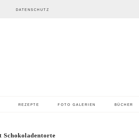
DATENSCHUTZ
REZEPTE
FOTO GALERIEN
BÜCHER
REZEPTE VON A – Z
REZEPTE GALERIE
2013 – 2017
t Schokoladentorte
TORTEN