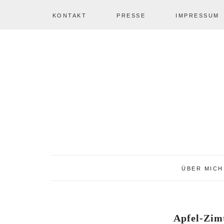
KONTAKT
PRESSE
IMPRESSUM
Zur
Zum
Zur
NAV
Hauptnavigation
Inhalt
Seitenspalte
springen
springen
springen
SOCIAL
ICONS
ÜBER MICH
Apfel-Zim