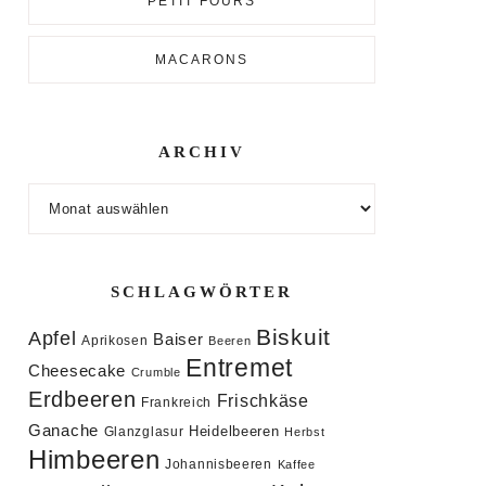
PETIT FOURS
MACARONS
ARCHIV
Archiv
SCHLAGWÖRTER
Biskuit
Apfel
Baiser
Aprikosen
Beeren
Entremet
Cheesecake
Crumble
Erdbeeren
Frischkäse
Frankreich
Ganache
Heidelbeeren
Glanzglasur
Herbst
Himbeeren
Johannisbeeren
Kaffee