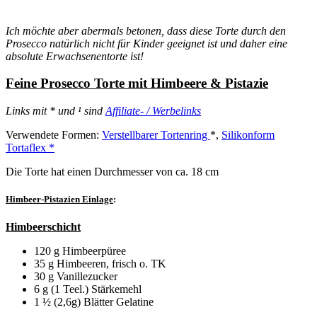
Ich möchte aber abermals betonen, dass diese Torte durch den
Prosecco natürlich nicht für Kinder geeignet ist und daher eine
absolute Erwachsenentorte ist!
Feine Prosecco Torte mit Himbeere & Pistazie
Links mit * und ¹ sind
Affiliate- / Werbelinks
Verwendete Formen:
Verstellbarer Tortenring
*,
Silikonform
Tortaflex *
Die Torte hat einen Durchmesser von ca. 18 cm
Himbeer-Pistazien Einlage
:
Himbeerschicht
120 g Himbeerpüree
35 g Himbeeren, frisch o. TK
30 g Vanillezucker
6 g (1 Teel.) Stärkemehl
1 ½ (2,6g) Blätter Gelatine