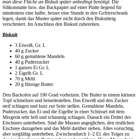
man diese Fläche an Biskuit später unbedingt benötigt.
Die
Silikonmatte bzw. das Backpapier auf einer Platte liegend für
mindestens eine halbe, besser eine Stunde in den Gefrierschrank
legen, damit das Muster später nicht durch den Biskuitteig
verschmiert. Im Anschluss den Biskuit zubereiten.
Biskuit
3 Eiweiß, Gr. L
40 g Zucker
60 g gemahlene Mandeln
40 g Puderzucker
1 ganzes Ei Gr. L
2 Eigelb Gr. L
70 g Mehl
20 g flüssige Butter
Den Backofen auf 190 Grad vorheizen. Die Butter in einem kleinen
Topf schmelzen und beiseitestellen. Das Eiweiß und den Zucker
steif schlagen und kurz zur Seite stellen. Gemahlene Mandeln,
Puderzucker, das Ei und die Eigelbe in einer Schüssel mit dem
Mixgerät sehr hell und schaumig schlagen. Danach ein Drittel des
Eischnees unterheben. Sind die Massen angeglichen, den restlichen
Eischnee dazugeben und das Mehl darüber sieben. Alles vorsichtig,
aber sorgfältig unterheben. Zwischendurch 1–2 El. des Teiges zu