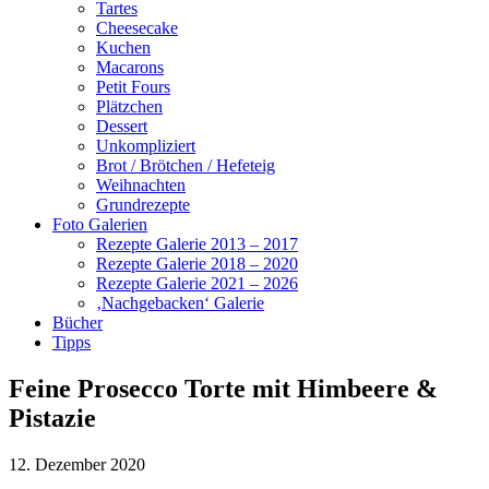
Tartes
Cheesecake
Kuchen
Macarons
Petit Fours
Plätzchen
Dessert
Unkompliziert
Brot / Brötchen / Hefeteig
Weihnachten
Grundrezepte
Foto Galerien
Rezepte Galerie 2013 – 2017
Rezepte Galerie 2018 – 2020
Rezepte Galerie 2021 – 2026
‚Nachgebacken‘ Galerie
Bücher
Tipps
Feine Prosecco Torte mit Himbeere &
Pistazie
12. Dezember 2020