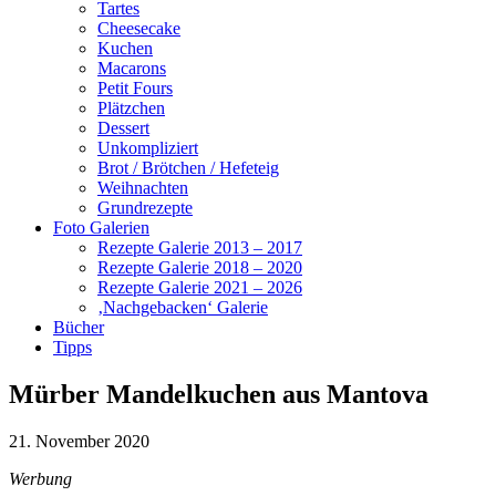
Tartes
Cheesecake
Kuchen
Macarons
Petit Fours
Plätzchen
Dessert
Unkompliziert
Brot / Brötchen / Hefeteig
Weihnachten
Grundrezepte
Foto Galerien
Rezepte Galerie 2013 – 2017
Rezepte Galerie 2018 – 2020
Rezepte Galerie 2021 – 2026
‚Nachgebacken‘ Galerie
Bücher
Tipps
Mürber Mandelkuchen aus Mantova
21. November 2020
Werbung