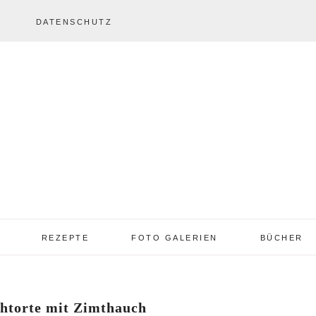
DATENSCHUTZ
REZEPTE
FOTO GALERIEN
BÜCHER
REZEPTE VON A – Z
REZEPTE GALERIE
2013 – 2017
htorte mit Zimthauch
TORTEN