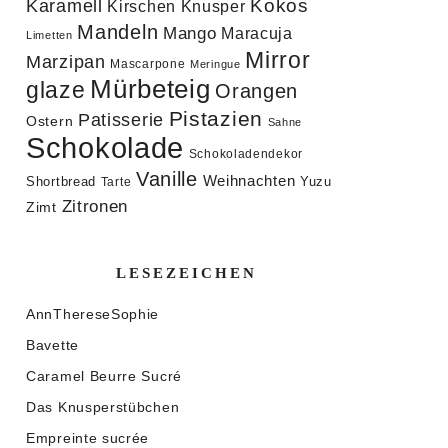
Kokos
Karamell
Knusper
Kirschen
Mandeln
Mango
Maracuja
Limetten
Mirror
Marzipan
Mascarpone
Meringue
Mürbeteig
glaze
Orangen
Pistazien
Patisserie
Ostern
Sahne
Schokolade
Schokoladendekor
Vanille
Weihnachten
Shortbread
Yuzu
Tarte
Zitronen
Zimt
LESEZEICHEN
AnnThereseSophie
Bavette
Caramel Beurre Sucré
Das Knusperstübchen
Empreinte sucrée