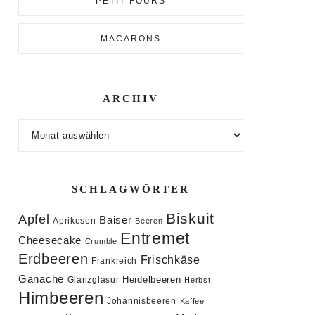
PETIT FOURS
MACARONS
ARCHIV
Archiv
SCHLAGWÖRTER
Biskuit
Apfel
Baiser
Aprikosen
Beeren
Entremet
Cheesecake
Crumble
Erdbeeren
Frischkäse
Frankreich
Ganache
Heidelbeeren
Glanzglasur
Herbst
Himbeeren
Johannisbeeren
Kaffee