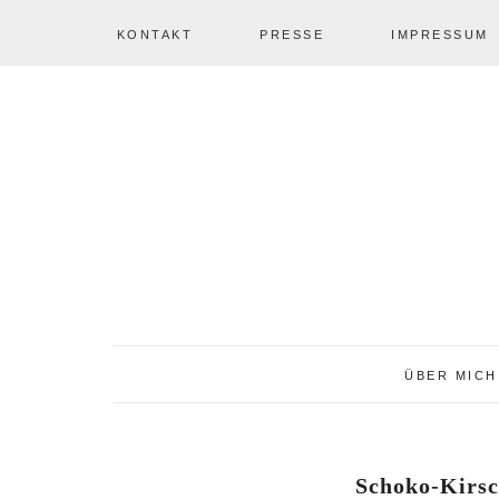
KONTAKT
PRESSE
IMPRESSUM
Zur
Zum
Zur
NAV
Hauptnavigation
Inhalt
Seitenspalte
springen
springen
springen
SOCIAL
ICONS
ÜBER MICH
Schoko-Kirsc