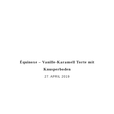
Zur
Zum
Zur
Hauptnavigation
Inhalt
Seitenspalte
springen
springen
springen
Équinoxe – Vanille-Karamell Torte mit
Knusperboden
27. APRIL 2019