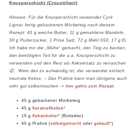
Knusperschicht
(Croustillant)
Hinweis: Für die Knusperschicht verwendet Cyril
Lignac fertig gebackenen Mürbeteig nach diesem
Rezept: 43 g weiche Butter, 11 g gemahlene Mandeln,
30 g Puderzucker, 1 Prise Salz, 72 g Mehl 550, 17 g Ei.
Ich habe mir die „Mühe“ gemacht, den Teig zu backen,
den benötigten Teil für die u.a. Knusperschicht zu
verwenden und den Rest als Keksersatz zu venaschen
😉 . Wem das zu aufwändig ist, der verwendet einfach
neutrale Kekse. – Das Praliné kann man übrigens auch
sehr gut selbermachen ->
hier gehts zum Rezept.
45 g gebackener Mürbeteig
45 g
Karamellkekse
¹
15 g
Kakaobutter
* (Bioladen)
45 g Praliné (
selbstgemacht
oder
gekauft*
)