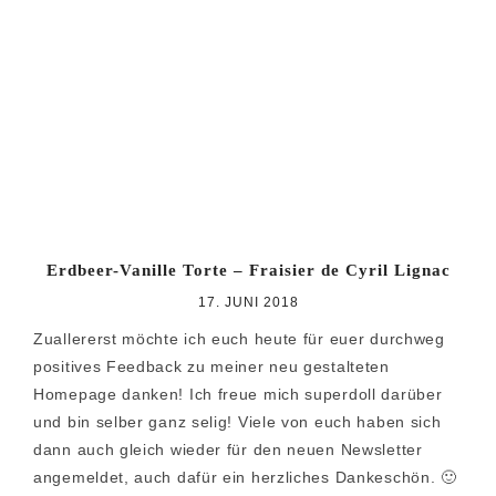
Zur
Zum
Zur
Hauptnavigation
Inhalt
Seitenspalte
springen
springen
springen
Erdbeer-Vanille Torte – Fraisier de Cyril Lignac
17. JUNI 2018
Zuallererst möchte ich euch heute für euer durchweg
positives Feedback zu meiner neu gestalteten
Homepage danken! Ich freue mich superdoll darüber
und bin selber ganz selig! Viele von euch haben sich
dann auch gleich wieder für den neuen Newsletter
angemeldet, auch dafür ein herzliches Dankeschön. 🙂