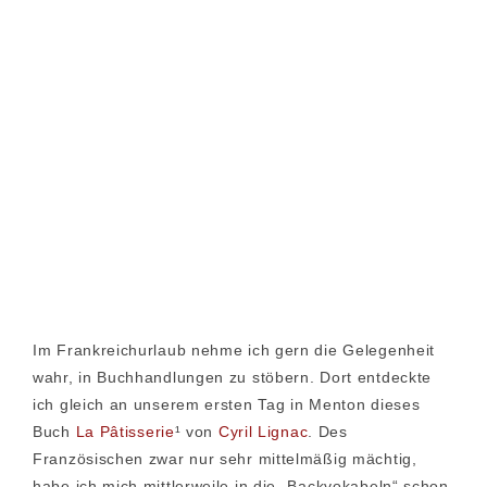
Im Frankreichurlaub nehme ich gern die Gelegenheit
wahr, in Buchhandlungen zu stöbern. Dort entdeckte
ich gleich an unserem ersten Tag in Menton dieses
Buch
La Pâtisserie
¹ von
Cyril Lignac
. Des
Französischen zwar nur sehr mittelmäßig mächtig,
habe ich mich mittlerweile in die „Backvokabeln“ schon