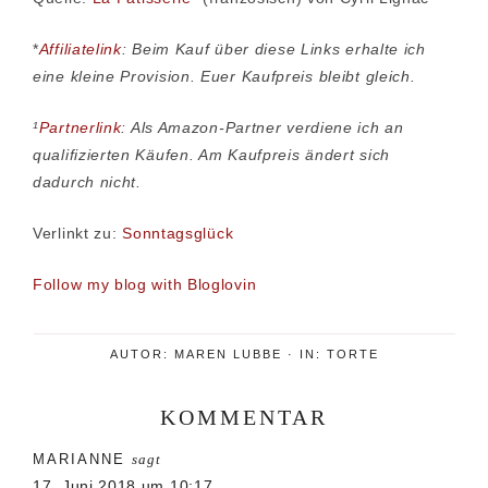
*
Affiliatelink
: Beim Kauf über diese Links erhalte ich
eine kleine Provision. Euer Kaufpreis bleibt gleich.
¹
Partnerlink
: Als Amazon-Partner verdiene ich an
qualifizierten Käufen. Am Kaufpreis ändert sich
dadurch nicht.
Verlinkt zu:
Sonntagsglück
Follow my blog with Bloglovin
AUTOR:
MAREN LUBBE
·
IN:
TORTE
KOMMENTAR
Leser-
MARIANNE
sagt
Interaktionen
17. Juni 2018 um 10:17