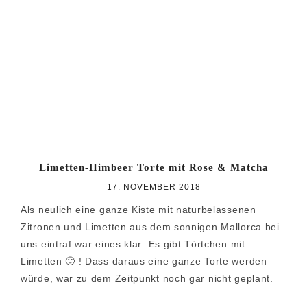
Zur
Zum
Zur
Hauptnavigation
Inhalt
Seitenspalte
springen
springen
springen
Limetten-Himbeer Torte mit Rose & Matcha
17. NOVEMBER 2018
Als neulich eine ganze Kiste mit naturbelassenen
Zitronen und Limetten aus dem sonnigen Mallorca bei
uns eintraf war eines klar: Es gibt Törtchen mit
Limetten 🙂 ! Dass daraus eine ganze Torte werden
würde, war zu dem Zeitpunkt noch gar nicht geplant.