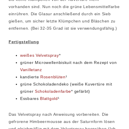
vorhanden sind. Nun noch die grüne Lebensmittelfarbe
einrühren. Die Glasur anschließend durch ein Sieb
gießen, um sicher letzte Klümpchen und Bläschen zu
entfernen. (Bei 32-35 Grad ist sie verwendungsfähig.)
Fertigstellung
weißes Velvetspray
*
grüner Microwellenbiskuit nach dem Rezept von
Vanilletanz
kandierte
Rosenblüten
¹
grüne Schokoladendeko (weiße Kuvertüre mit
grüner
Schokoladenfarbe
* gefärbt)
Essbares
Blattgold
¹
Das Velvetspray nach Anweisung vorbereiten. Die
gefrorene Himbeermousse aus der Saturnform lösen
und gleichmäßig mit dem Velvetspray besprühen.(Ich