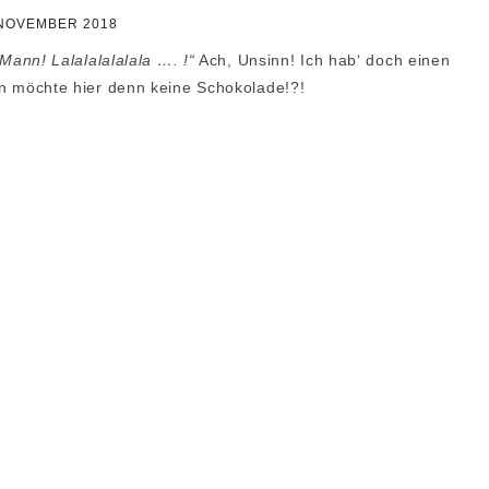
REZEPTE GALERIE
 NOVEMBER 2018
2018 – 2020
TÖRTCHEN
 Mann! Lalalalalalala …. !“
Ach, Unsinn! Ich hab‘ doch einen
REZEPTE GALERIE
TARTES
n möchte hier denn keine Schokolade!?!
2021 – 2026
CHEESECAKE
‚NACHGEBACKEN‘
GALERIE
KUCHEN
MACARONS
PETIT FOURS
PLÄTZCHEN
DESSERT
UNKOMPLIZIERT
BROT / BRÖTCHEN /
HEFETEIG