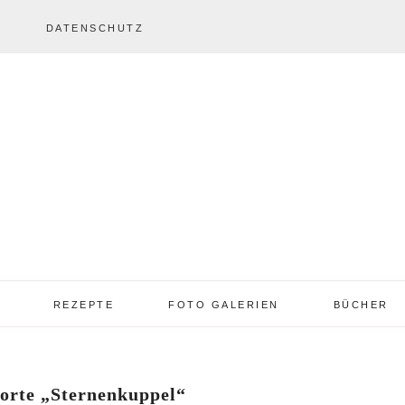
DATENSCHUTZ
REZEPTE
FOTO GALERIEN
BÜCHER
REZEPTE VON A – Z
REZEPTE GALERIE
2013 – 2017
orte „Sternenkuppel“
TORTEN