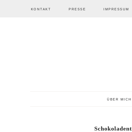
KONTAKT
PRESSE
IMPRESSUM
Zur
Zum
Zur
NAV
Hauptnavigation
Inhalt
Seitenspalte
springen
springen
springen
SOCIAL
ICONS
ÜBER MICH
Schokoladent