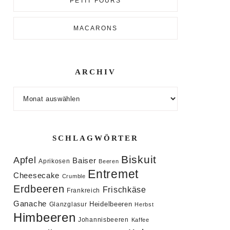
PETIT FOURS
MACARONS
ARCHIV
Archiv
SCHLAGWÖRTER
Biskuit
Apfel
Baiser
Aprikosen
Beeren
Entremet
Cheesecake
Crumble
Erdbeeren
Frischkäse
Frankreich
Ganache
Heidelbeeren
Glanzglasur
Herbst
Himbeeren
Johannisbeeren
Kaffee