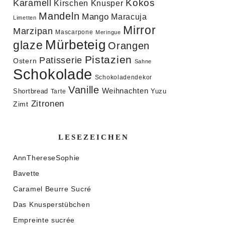
Kokos
Karamell
Knusper
Kirschen
Mandeln
Mango
Maracuja
Limetten
Mirror
Marzipan
Mascarpone
Meringue
Mürbeteig
glaze
Orangen
Pistazien
Patisserie
Ostern
Sahne
Schokolade
Schokoladendekor
Vanille
Weihnachten
Shortbread
Yuzu
Tarte
Zitronen
Zimt
LESEZEICHEN
AnnThereseSophie
Bavette
Caramel Beurre Sucré
Das Knusperstübchen
Empreinte sucrée