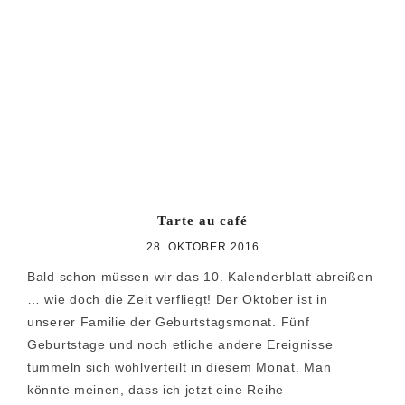
Zur
Zum
Zur
Hauptnavigation
Inhalt
Seitenspalte
springen
springen
springen
Tarte au café
28. OKTOBER 2016
Bald schon müssen wir das 10. Kalenderblatt abreißen
… wie doch die Zeit verfliegt! Der Oktober ist in
unserer Familie der Geburtstagsmonat. Fünf
Geburtstage und noch etliche andere Ereignisse
tummeln sich wohlverteilt in diesem Monat. Man
könnte meinen, dass ich jetzt eine Reihe