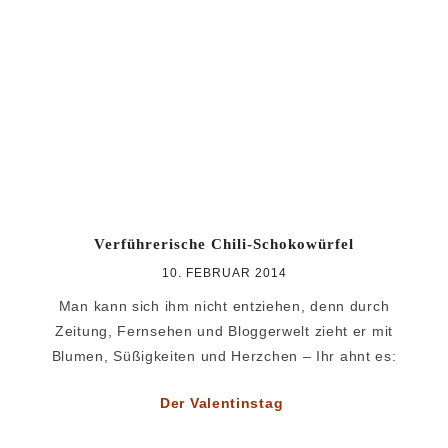
Zur
Zum
Zur
Hauptnavigation
Inhalt
Seitenspalte
springen
springen
springen
Verführerische Chili-Schokowürfel
10. FEBRUAR 2014
Man kann sich ihm nicht entziehen, denn durch
Zeitung, Fernsehen und Bloggerwelt zieht er mit
Blumen, Süßigkeiten und Herzchen – Ihr ahnt es:
Der Valentinstag