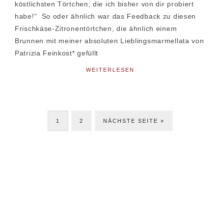
köstlichsten Törtchen, die ich bisher von dir probiert
habe!“ So oder ähnlich war das Feedback zu diesen
Frischkäse-Zitronentörtchen, die ähnlich einem
Brunnen mit meiner absoluten Lieblingsmarmellata von
Patrizia Feinkost* gefüllt
WEITERLESEN
SEITE
SEITE
JETZT
1
2
NÄCHSTE SEITE »
Seitenspalte