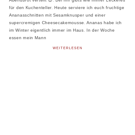
Abendbrot verteilt 😉. Bei mir gibts wie immer Leckeres
für den Kuchenteller. Heute serviere ich euch fruchtige
Ananasschnitten mit Sesamknusper und einer
supercremigen Cheesecakemousse. Ananas habe ich
im Winter eigentlich immer im Haus. In der Woche
essen mein Mann
WEITERLESEN