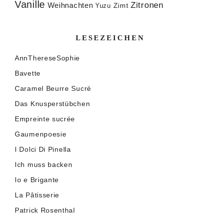
Vanille
Zitronen
Weihnachten
Zimt
Yuzu
LESEZEICHEN
AnnThereseSophie
Bavette
Caramel Beurre Sucré
Das Knusperstübchen
Empreinte sucrée
Gaumenpoesie
I Dolci Di Pinella
Ich muss backen
Io e Brigante
La Pâtisserie
Patrick Rosenthal