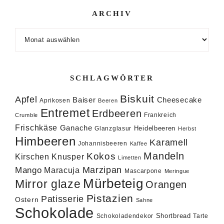
ARCHIV
Archiv
SCHLAGWÖRTER
Biskuit
Apfel
Baiser
Cheesecake
Aprikosen
Beeren
Entremet
Erdbeeren
Frankreich
Crumble
Frischkäse
Ganache
Heidelbeeren
Glanzglasur
Herbst
Himbeeren
Karamell
Johannisbeeren
Kaffee
Mandeln
Kokos
Knusper
Kirschen
Limetten
Marzipan
Mango
Maracuja
Mascarpone
Meringue
Mürbeteig
Mirror glaze
Orangen
Pistazien
Patisserie
Ostern
Sahne
Schokolade
Shortbread
Schokoladendekor
Tarte